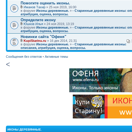
Помогите оценить иконы.
Иманов Тахир
» 25 ноя 2019, 16:00
в форуме
Иконы деревянные.
»
- Старинные деревянные иконы: оп
атрибуция, оценка, вопросы.
Определите икону
Юшков Илья
» 24 ноя 2019, 13:19
в форуме
Иконы деревянные.
»
- Старинные деревянные иконы: оп
атрибуция, оценка, вопросы.
Новинки сайта "Офеня"
KupiStarinu.ru
» 16 дек 2014, 21:31
в форуме
Иконы деревянные.
»
- Старинные деревянные иконы:
описания, атрибуция, оценка, вопросы.
Сообщения без ответов
•
Активные темы
<
ИКОНЫ ДЕРЕВЯННЫЕ.