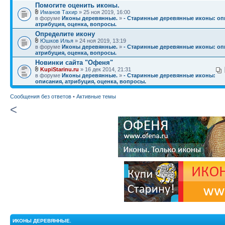
Помогите оценить иконы.
Иманов Тахир
» 25 ноя 2019, 16:00
в форуме
Иконы деревянные.
»
- Старинные деревянные иконы: оп
атрибуция, оценка, вопросы.
Определите икону
Юшков Илья
» 24 ноя 2019, 13:19
в форуме
Иконы деревянные.
»
- Старинные деревянные иконы: оп
атрибуция, оценка, вопросы.
Новинки сайта "Офеня"
KupiStarinu.ru
» 16 дек 2014, 21:31
в форуме
Иконы деревянные.
»
- Старинные деревянные иконы:
описания, атрибуция, оценка, вопросы.
Сообщения без ответов
•
Активные темы
<
ИКОНЫ ДЕРЕВЯННЫЕ.