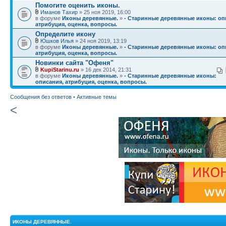
Помогите оценить иконы.
Иманов Тахир
» 25 ноя 2019, 16:00
в форуме
Иконы деревянные.
»
- Старинные деревянные иконы: оп
атрибуция, оценка, вопросы.
Определите икону
Юшков Илья
» 24 ноя 2019, 13:19
в форуме
Иконы деревянные.
»
- Старинные деревянные иконы: оп
атрибуция, оценка, вопросы.
Новинки сайта "Офеня"
KupiStarinu.ru
» 16 дек 2014, 21:31
в форуме
Иконы деревянные.
»
- Старинные деревянные иконы:
описания, атрибуция, оценка, вопросы.
Сообщения без ответов
•
Активные темы
<
ИКОНЫ ДЕРЕВЯННЫЕ.