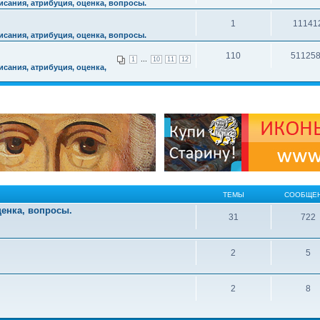
сания, атрибуция, оценка, вопросы.
1
11141
сания, атрибуция, оценка, вопросы.
110
51125
...
1
10
11
12
сания, атрибуция, оценка,
ТЕМЫ
СООБЩЕ
ценка, вопросы.
31
722
2
5
2
8