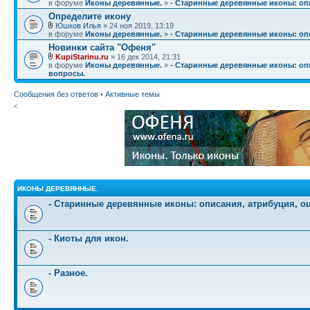
в форуме
Иконы деревянные.
»
- Старинные деревянные иконы: опи
Определите икону
Юшков Илья
» 24 ноя 2019, 13:19
в форуме
Иконы деревянные.
»
- Старинные деревянные иконы: опи
Новинки сайта "Офеня"
KupiStarinu.ru
» 16 дек 2014, 21:31
в форуме
Иконы деревянные.
»
- Старинные деревянные иконы: опи
вопросы.
Сообщения без ответов
•
Активные темы
<
ИКОНЫ ДЕРЕВЯННЫЕ.
- Старинные деревянные иконы: описания, атрибуция, о
- Киоты для икон.
- Разное.