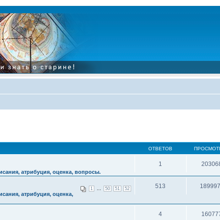
ОТВЕТОВ
ПРОСМОТ
1
20306
сания, атрибуция, оценка, вопросы.
513
18999
...
1
50
51
52
сания, атрибуция, оценка,
4
16077