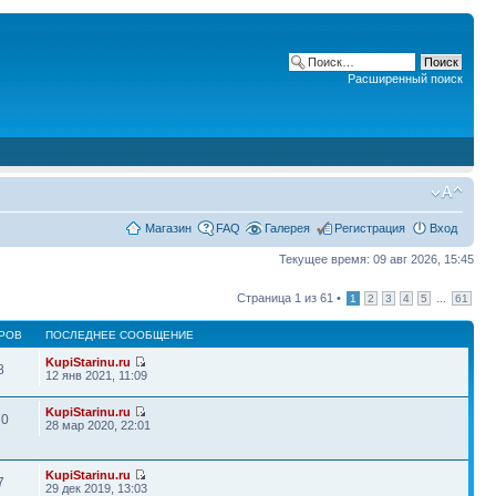
Расширенный поиск
Магазин
FAQ
Галерея
Регистрация
Вход
Текущее время: 09 авг 2026, 15:45
Страница
1
из
61
•
...
1
2
3
4
5
61
РОВ
ПОСЛЕДНЕЕ СООБЩЕНИЕ
KupiStarinu.ru
8
12 янв 2021, 11:09
KupiStarinu.ru
70
28 мар 2020, 22:01
KupiStarinu.ru
7
29 дек 2019, 13:03