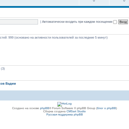
0
0
|
Автоматически входить при каждом посещении
гостей: 999 (основано на активности пользователей за последние 5 минут)
(3)
ков Вадим
Создано на основе
phpBB
® Forum Software © phpBB Group (
блог о phpBB
)
Сборка создана
CMSart Studio
Русская поддержка phpBB