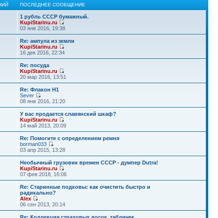
НИЙ
ПОСЛЕДНЕЕ СООБЩЕНИЕ
1 рубль СССР бумажный.
KupiStarinu.ru
03 янв 2016, 19:38
Re: ампула из земли
KupiStarinu.ru
16 дек 2016, 22:34
Re: посуда
KupiStarinu.ru
20 мар 2016, 13:51
Re: Флакон Н1
Sever
08 янв 2016, 21:20
У вас продается славянский шкаф?
KupiStarinu.ru
14 май 2013, 20:09
Re: Помогите с определением ремня
borman033
03 апр 2015, 13:28
Необычный грузовик времен СССР - думпер Dutra!
KupiStarinu.ru
07 фев 2018, 16:06
Re: Старинные подковы: как очистить быстро и
радикально?
Alex
06 сен 2013, 20:14
Re: Коллекция страховых досок, табличек.