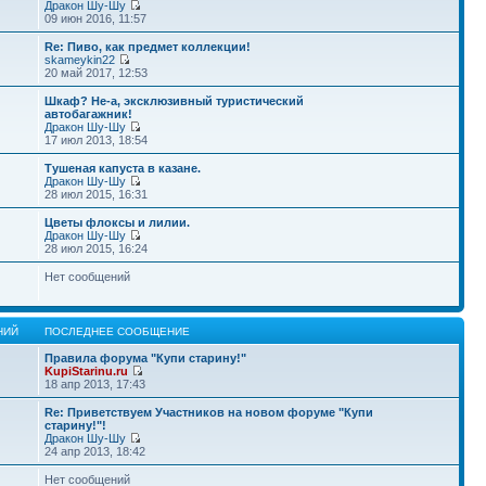
Дракон Шу-Шу
09 июн 2016, 11:57
Re: Пиво, как предмет коллекции!
skameykin22
20 май 2017, 12:53
Шкаф? Не-а, эксклюзивный туристический
автобагажник!
Дракон Шу-Шу
17 июл 2013, 18:54
Тушеная капуста в казане.
Дракон Шу-Шу
28 июл 2015, 16:31
Цветы флоксы и лилии.
Дракон Шу-Шу
28 июл 2015, 16:24
Нет сообщений
НИЙ
ПОСЛЕДНЕЕ СООБЩЕНИЕ
Правила форума "Купи старину!"
KupiStarinu.ru
18 апр 2013, 17:43
Re: Приветствуем Участников на новом форуме "Купи
старину!"!
Дракон Шу-Шу
24 апр 2013, 18:42
Нет сообщений