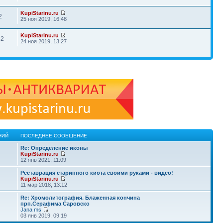
KupiStarinu.ru
2
25 ноя 2019, 16:48
KupiStarinu.ru
82
24 ноя 2019, 13:27
НИЙ
ПОСЛЕДНЕЕ СООБЩЕНИЕ
Re: Определение иконы
KupiStarinu.ru
12 янв 2021, 11:09
Реставрация старинного киота своими руками - видео!
KupiStarinu.ru
11 мар 2018, 13:12
Re: Хромолитография. Блаженная кончина
прп.Серафима Саровско
Jana ms
03 янв 2019, 09:19