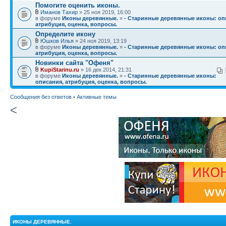
Помогите оценить иконы.
Иманов Тахир
» 25 ноя 2019, 16:00
в форуме
Иконы деревянные.
»
- Старинные деревянные иконы: оп
атрибуция, оценка, вопросы.
Определите икону
Юшков Илья
» 24 ноя 2019, 13:19
в форуме
Иконы деревянные.
»
- Старинные деревянные иконы: оп
атрибуция, оценка, вопросы.
Новинки сайта "Офеня"
KupiStarinu.ru
» 16 дек 2014, 21:31
в форуме
Иконы деревянные.
»
- Старинные деревянные иконы:
описания, атрибуция, оценка, вопросы.
Сообщения без ответов
•
Активные темы
<
ИКОНЫ ДЕРЕВЯННЫЕ.