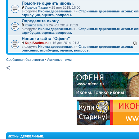
Помогите оценить иконы.
Иманов Тахир
» 25 ноя 2019, 16:00
в форуме
Иконы деревянные.
»
- Старинные деревянные иконы: оп
атрибуция, оценка, вопросы.
Определите икону
Юшков Илья
» 24 ноя 2019, 13:19
в форуме
Иконы деревянные.
»
- Старинные деревянные иконы: оп
атрибуция, оценка, вопросы.
Новинки сайта "Офеня"
KupiStarinu.ru
» 16 дек 2014, 21:31
в форуме
Иконы деревянные.
»
- Старинные деревянные иконы:
описания, атрибуция, оценка, вопросы.
Сообщения без ответов
•
Активные темы
<
ИКОНЫ ДЕРЕВЯННЫЕ.