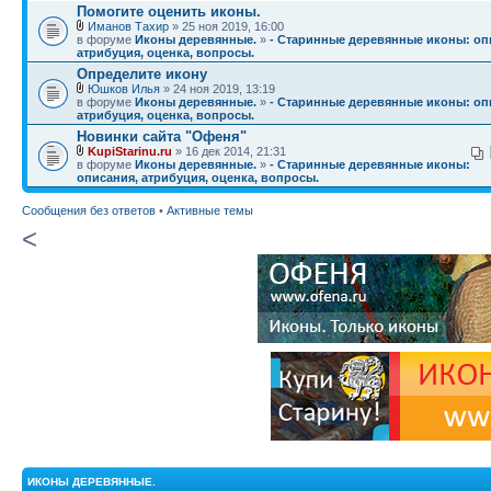
Помогите оценить иконы.
Иманов Тахир
» 25 ноя 2019, 16:00
в форуме
Иконы деревянные.
»
- Старинные деревянные иконы: оп
атрибуция, оценка, вопросы.
Определите икону
Юшков Илья
» 24 ноя 2019, 13:19
в форуме
Иконы деревянные.
»
- Старинные деревянные иконы: оп
атрибуция, оценка, вопросы.
Новинки сайта "Офеня"
KupiStarinu.ru
» 16 дек 2014, 21:31
в форуме
Иконы деревянные.
»
- Старинные деревянные иконы:
описания, атрибуция, оценка, вопросы.
Сообщения без ответов
•
Активные темы
<
ИКОНЫ ДЕРЕВЯННЫЕ.