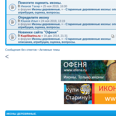
Помогите оценить иконы.
Иманов Тахир
» 25 ноя 2019, 16:00
в форуме
Иконы деревянные.
»
- Старинные деревянные иконы: оп
атрибуция, оценка, вопросы.
Определите икону
Юшков Илья
» 24 ноя 2019, 13:19
в форуме
Иконы деревянные.
»
- Старинные деревянные иконы: оп
атрибуция, оценка, вопросы.
Новинки сайта "Офеня"
KupiStarinu.ru
» 16 дек 2014, 21:31
в форуме
Иконы деревянные.
»
- Старинные деревянные иконы:
описания, атрибуция, оценка, вопросы.
Сообщения без ответов
•
Активные темы
<
ИКОНЫ ДЕРЕВЯННЫЕ.