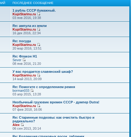
НИЙ
ПОСЛЕДНЕЕ СООБЩЕНИЕ
1 рубль СССР бумажный.
KupiStarinu.ru
03 янв 2016, 19:38
Re: ампула из земли
KupiStarinu.ru
16 дек 2016, 22:34
Re: посуда
KupiStarinu.ru
20 мар 2016, 13:51
Re: Флакон Н1
Sever
08 янв 2016, 21:20
У вас продается славянский шкаф?
KupiStarinu.ru
14 май 2013, 20:09
Re: Помогите с определением ремня
borman033
03 апр 2015, 13:28
Необычный грузовик времен СССР - думпер Dutra!
KupiStarinu.ru
07 фев 2018, 16:06
Re: Старинные подковы: как очистить быстро и
радикально?
Alex
06 сен 2013, 20:14
Re: Коллекция страховых досок, табличек.