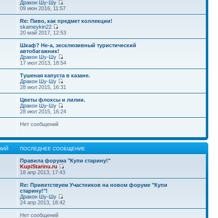
Дракон Шу-Шу
09 июн 2016, 11:57
Re: Пиво, как предмет коллекции!
skameykin22
20 май 2017, 12:53
Шкаф? Не-а, эксклюзивный туристический
автобагажник!
Дракон Шу-Шу
17 июл 2013, 18:54
Тушеная капуста в казане.
Дракон Шу-Шу
28 июл 2015, 16:31
Цветы флоксы и лилии.
Дракон Шу-Шу
28 июл 2015, 16:24
Нет сообщений
НИЙ
ПОСЛЕДНЕЕ СООБЩЕНИЕ
Правила форума "Купи старину!"
KupiStarinu.ru
18 апр 2013, 17:43
Re: Приветствуем Участников на новом форуме "Купи
старину!"!
Дракон Шу-Шу
24 апр 2013, 18:42
Нет сообщений