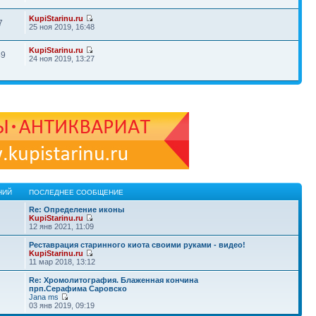
KupiStarinu.ru
7
25 ноя 2019, 16:48
KupiStarinu.ru
49
24 ноя 2019, 13:27
НИЙ
ПОСЛЕДНЕЕ СООБЩЕНИЕ
Re: Определение иконы
KupiStarinu.ru
12 янв 2021, 11:09
Реставрация старинного киота своими руками - видео!
KupiStarinu.ru
11 мар 2018, 13:12
Re: Хромолитография. Блаженная кончина
прп.Серафима Саровско
Jana ms
03 янв 2019, 09:19