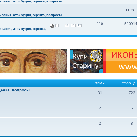
сания, атрибуция, оценка, вопросы.
1
11087
сания, атрибуция, оценка, вопросы.
110
51091
...
1
10
11
12
сания, атрибуция, оценка,
ТЕМЫ
СООБЩЕ
ценка, вопросы.
31
722
2
5
2
8