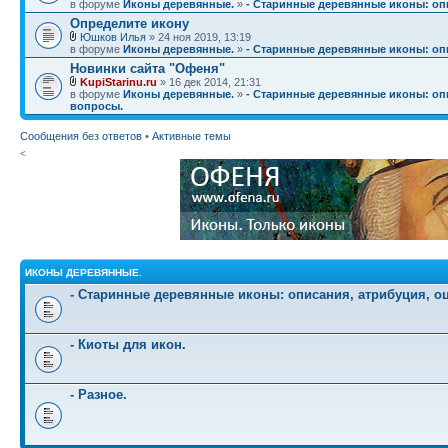
в форуме
Иконы деревянные.
»
- Старинные деревянные иконы: опи
Определите икону
Юшков Илья
» 24 ноя 2019, 13:19
в форуме
Иконы деревянные.
»
- Старинные деревянные иконы: опи
Новинки сайта "Офеня"
KupiStarinu.ru
» 16 дек 2014, 21:31
в форуме
Иконы деревянные.
»
- Старинные деревянные иконы: опи
вопросы.
Сообщения без ответов
•
Активные темы
<
ИКОНЫ ДЕРЕВЯННЫЕ.
- Старинные деревянные иконы: описания, атрибуция, о
- Киоты для икон.
- Разное.