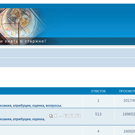
ОТВЕТОВ
ПРОСМОТ
1
20174
сания, атрибуция, оценка, вопросы.
513
18965
...
1
50
51
52
сания, атрибуция, оценка,
4
16002