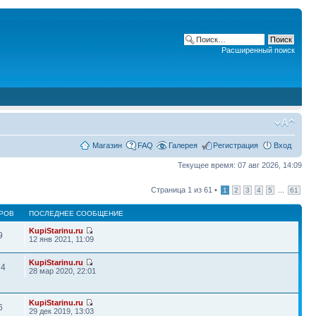
Расширенный поиск
Магазин
FAQ
Галерея
Регистрация
Вход
Текущее время: 07 авг 2026, 14:09
Страница
1
из
61
•
...
1
2
3
4
5
61
РОВ
ПОСЛЕДНЕЕ СООБЩЕНИЕ
KupiStarinu.ru
9
12 янв 2021, 11:09
KupiStarinu.ru
24
28 мар 2020, 22:01
KupiStarinu.ru
6
29 дек 2019, 13:03