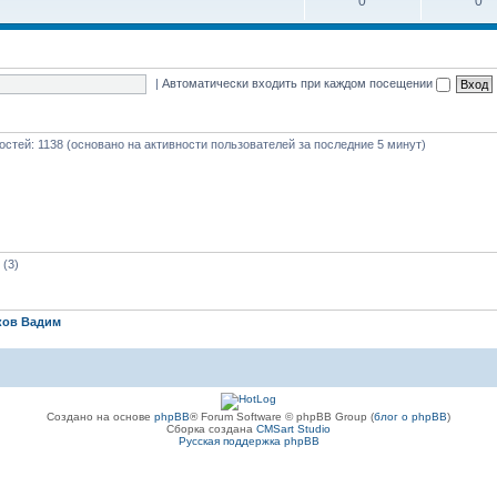
0
0
|
Автоматически входить при каждом посещении
гостей: 1138 (основано на активности пользователей за последние 5 минут)
(3)
ков Вадим
Создано на основе
phpBB
® Forum Software © phpBB Group (
блог о phpBB
)
Сборка создана
CMSart Studio
Русская поддержка phpBB