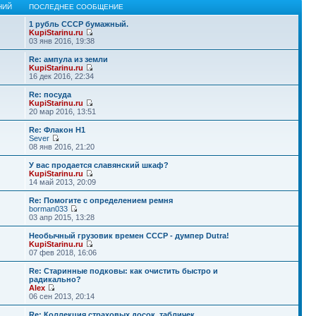
НИЙ
ПОСЛЕДНЕЕ СООБЩЕНИЕ
1 рубль СССР бумажный.
KupiStarinu.ru
03 янв 2016, 19:38
Re: ампула из земли
KupiStarinu.ru
16 дек 2016, 22:34
Re: посуда
KupiStarinu.ru
20 мар 2016, 13:51
Re: Флакон Н1
Sever
08 янв 2016, 21:20
У вас продается славянский шкаф?
KupiStarinu.ru
14 май 2013, 20:09
Re: Помогите с определением ремня
borman033
03 апр 2015, 13:28
Необычный грузовик времен СССР - думпер Dutra!
KupiStarinu.ru
07 фев 2018, 16:06
Re: Старинные подковы: как очистить быстро и
радикально?
Alex
06 сен 2013, 20:14
Re: Коллекция страховых досок, табличек.