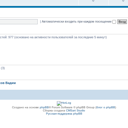
0
0
|
Автоматически входить при каждом посещении
гостей: 977 (основано на активности пользователей за последние 5 минут)
(3)
ков Вадим
Создано на основе
phpBB
® Forum Software © phpBB Group (
блог о phpBB
)
Сборка создана
CMSart Studio
Русская поддержка phpBB