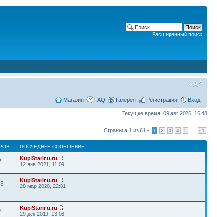
Расширенный поиск
Магазин
FAQ
Галерея
Регистрация
Вход
Текущее время: 09 авг 2026, 16:48
Страница
1
из
61
•
...
1
2
3
4
5
61
РОВ
ПОСЛЕДНЕЕ СООБЩЕНИЕ
KupiStarinu.ru
7
12 янв 2021, 11:09
KupiStarinu.ru
03
28 мар 2020, 22:01
KupiStarinu.ru
7
29 дек 2019, 13:03