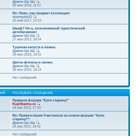
Дракон Шу-Шу
09 июн 2016, 11:57
Re: Пиво, как предмет коллекции!
skameykin22
20 май 2017, 12:53
Шкаф? Не-а, эксклюзивный туристический
автобагажник!
Дракон Шу-Шу
17 июл 2013, 18:54
Тушеная капуста в казане.
Дракон Шу-Шу
28 июл 2015, 16:31
Цветы флоксы и лилии.
Дракон Шу-Шу
28 июл 2015, 16:24
Нет сообщений
НИЙ
ПОСЛЕДНЕЕ СООБЩЕНИЕ
Правила форума "Купи старину!"
KupiStarinu.ru
18 апр 2013, 17:43
Re: Приветствуем Участников на новом форуме "Купи
старину!"!
Дракон Шу-Шу
24 апр 2013, 18:42
Нет сообщений