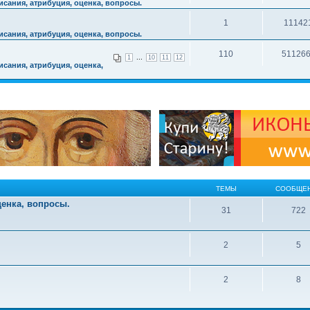
сания, атрибуция, оценка, вопросы.
1
11142
сания, атрибуция, оценка, вопросы.
110
51126
...
1
10
11
12
сания, атрибуция, оценка,
ТЕМЫ
СООБЩЕ
ценка, вопросы.
31
722
2
5
2
8