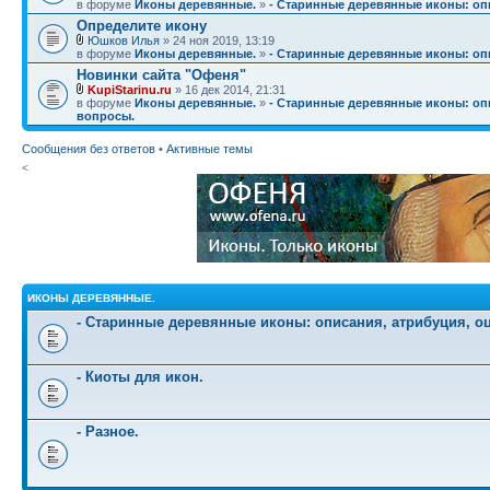
в форуме
Иконы деревянные.
»
- Старинные деревянные иконы: опи
Определите икону
Юшков Илья
» 24 ноя 2019, 13:19
в форуме
Иконы деревянные.
»
- Старинные деревянные иконы: опи
Новинки сайта "Офеня"
KupiStarinu.ru
» 16 дек 2014, 21:31
в форуме
Иконы деревянные.
»
- Старинные деревянные иконы: опи
вопросы.
Сообщения без ответов
•
Активные темы
<
ИКОНЫ ДЕРЕВЯННЫЕ.
- Старинные деревянные иконы: описания, атрибуция, о
- Киоты для икон.
- Разное.