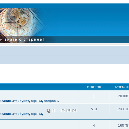
ОТВЕТОВ
ПРОСМОТ
1
20308
сания, атрибуция, оценка, вопросы.
513
19001
...
1
50
51
52
сания, атрибуция, оценка,
4
16078