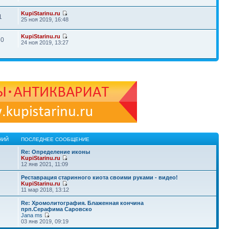
KupiStarinu.ru
1
25 ноя 2019, 16:48
KupiStarinu.ru
60
24 ноя 2019, 13:27
НИЙ
ПОСЛЕДНЕЕ СООБЩЕНИЕ
Re: Определение иконы
KupiStarinu.ru
12 янв 2021, 11:09
Реставрация старинного киота своими руками - видео!
KupiStarinu.ru
11 мар 2018, 13:12
Re: Хромолитография. Блаженная кончина
прп.Серафима Саровско
Jana ms
03 янв 2019, 09:19