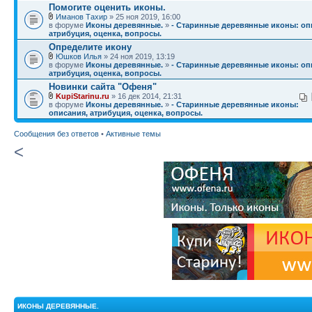
Помогите оценить иконы.
Иманов Тахир
» 25 ноя 2019, 16:00
в форуме
Иконы деревянные.
»
- Старинные деревянные иконы: оп
атрибуция, оценка, вопросы.
Определите икону
Юшков Илья
» 24 ноя 2019, 13:19
в форуме
Иконы деревянные.
»
- Старинные деревянные иконы: оп
атрибуция, оценка, вопросы.
Новинки сайта "Офеня"
KupiStarinu.ru
» 16 дек 2014, 21:31
в форуме
Иконы деревянные.
»
- Старинные деревянные иконы:
описания, атрибуция, оценка, вопросы.
Сообщения без ответов
•
Активные темы
<
ИКОНЫ ДЕРЕВЯННЫЕ.