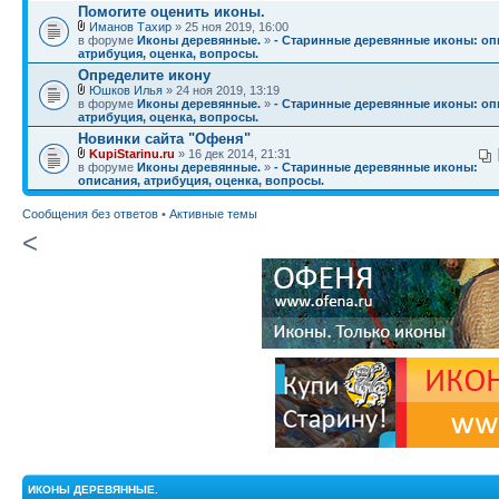
Помогите оценить иконы.
Иманов Тахир
» 25 ноя 2019, 16:00
в форуме
Иконы деревянные.
»
- Старинные деревянные иконы: оп
атрибуция, оценка, вопросы.
Определите икону
Юшков Илья
» 24 ноя 2019, 13:19
в форуме
Иконы деревянные.
»
- Старинные деревянные иконы: оп
атрибуция, оценка, вопросы.
Новинки сайта "Офеня"
KupiStarinu.ru
» 16 дек 2014, 21:31
в форуме
Иконы деревянные.
»
- Старинные деревянные иконы:
описания, атрибуция, оценка, вопросы.
Сообщения без ответов
•
Активные темы
<
ИКОНЫ ДЕРЕВЯННЫЕ.