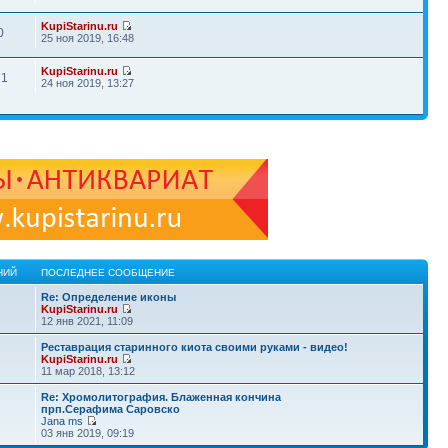
KupiStarinu.ru
0
25 ноя 2019, 16:48
KupiStarinu.ru
71
24 ноя 2019, 13:27
НИЙ
ПОСЛЕДНЕЕ СООБЩЕНИЕ
Re: Определение иконы
KupiStarinu.ru
12 янв 2021, 11:09
Реставрация старинного киота своими руками - видео!
KupiStarinu.ru
11 мар 2018, 13:12
Re: Хромолитография. Блаженная кончина
прп.Серафима Саровско
Jana ms
03 янв 2019, 09:19