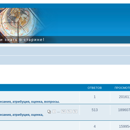
ОТВЕТОВ
ПРОСМОТ
1
20161
сания, атрибуция, оценка, вопросы.
513
18960
...
1
50
51
52
сания, атрибуция, оценка,
4
15995