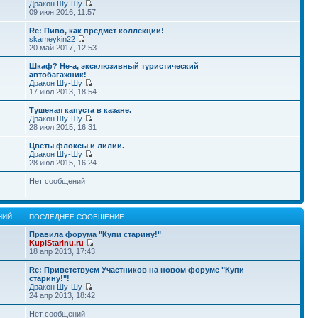
Дракон Шу-Шу
09 июн 2016, 11:57
Re: Пиво, как предмет коллекции!
skameykin22
20 май 2017, 12:53
Шкаф? Не-а, эксклюзивный туристический
автобагажник!
Дракон Шу-Шу
17 июл 2013, 18:54
Тушеная капуста в казане.
Дракон Шу-Шу
28 июл 2015, 16:31
Цветы флоксы и лилии.
Дракон Шу-Шу
28 июл 2015, 16:24
Нет сообщений
НИЙ
ПОСЛЕДНЕЕ СООБЩЕНИЕ
Правила форума "Купи старину!"
KupiStarinu.ru
18 апр 2013, 17:43
Re: Приветствуем Участников на новом форуме "Купи
старину!"!
Дракон Шу-Шу
24 апр 2013, 18:42
Нет сообщений