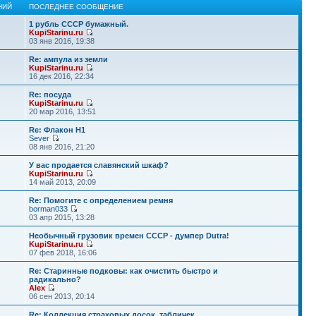
НИЙ
ПОСЛЕДНЕЕ СООБЩЕНИЕ
1 рубль СССР бумажный.
KupiStarinu.ru
03 янв 2016, 19:38
Re: ампула из земли
KupiStarinu.ru
16 дек 2016, 22:34
Re: посуда
KupiStarinu.ru
20 мар 2016, 13:51
Re: Флакон Н1
Sever
08 янв 2016, 21:20
У вас продается славянский шкаф?
KupiStarinu.ru
14 май 2013, 20:09
Re: Помогите с определением ремня
borman033
03 апр 2015, 13:28
Необычный грузовик времен СССР - думпер Dutra!
KupiStarinu.ru
07 фев 2018, 16:06
Re: Старинные подковы: как очистить быстро и
радикально?
Alex
06 сен 2013, 20:14
Re: Коллекция страховых досок, табличек.