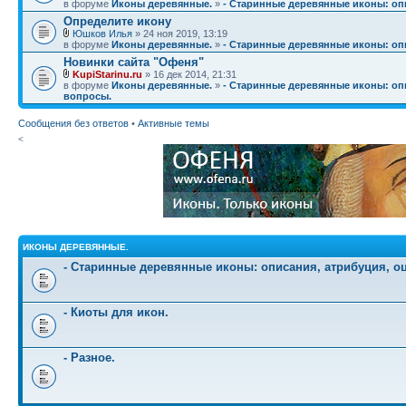
в форуме
Иконы деревянные.
»
- Старинные деревянные иконы: опи
Определите икону
Юшков Илья
» 24 ноя 2019, 13:19
в форуме
Иконы деревянные.
»
- Старинные деревянные иконы: опи
Новинки сайта "Офеня"
KupiStarinu.ru
» 16 дек 2014, 21:31
в форуме
Иконы деревянные.
»
- Старинные деревянные иконы: опи
вопросы.
Сообщения без ответов
•
Активные темы
<
ИКОНЫ ДЕРЕВЯННЫЕ.
- Старинные деревянные иконы: описания, атрибуция, о
- Киоты для икон.
- Разное.