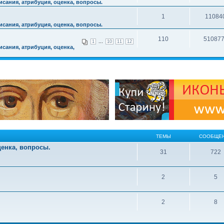
сания, атрибуция, оценка, вопросы.
1
11084
сания, атрибуция, оценка, вопросы.
110
51087
...
1
10
11
12
сания, атрибуция, оценка,
ТЕМЫ
СООБЩЕ
ценка, вопросы.
31
722
2
5
2
8