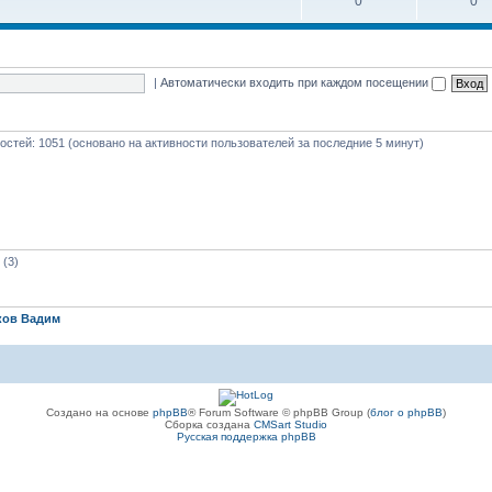
0
0
|
Автоматически входить при каждом посещении
 гостей: 1051 (основано на активности пользователей за последние 5 минут)
(3)
ков Вадим
Создано на основе
phpBB
® Forum Software © phpBB Group (
блог о phpBB
)
Сборка создана
CMSart Studio
Русская поддержка phpBB