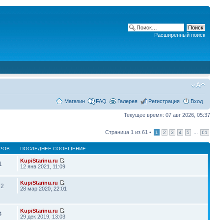
Расширенный поиск
Магазин
FAQ
Галерея
Регистрация
Вход
Текущее время: 07 авг 2026, 05:37
Страница
1
из
61
•
...
1
2
3
4
5
61
РОВ
ПОСЛЕДНЕЕ СООБЩЕНИЕ
KupiStarinu.ru
1
12 янв 2021, 11:09
KupiStarinu.ru
72
28 мар 2020, 22:01
KupiStarinu.ru
4
29 дек 2019, 13:03