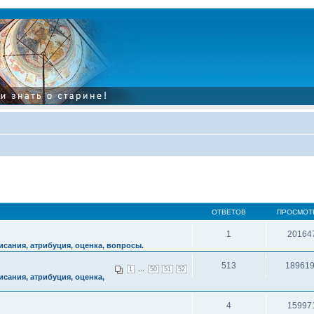
ОТВЕТОВ
ПРОСМОТ
1
20164
сания, атрибуция, оценка, вопросы.
513
18961
...
1
50
51
52
сания, атрибуция, оценка,
4
15997