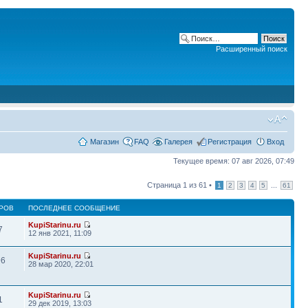
Расширенный поиск
Магазин
FAQ
Галерея
Регистрация
Вход
Текущее время: 07 авг 2026, 07:49
Страница
1
из
61
•
...
1
2
3
4
5
61
РОВ
ПОСЛЕДНЕЕ СООБЩЕНИЕ
KupiStarinu.ru
7
12 янв 2021, 11:09
KupiStarinu.ru
96
28 мар 2020, 22:01
KupiStarinu.ru
1
29 дек 2019, 13:03