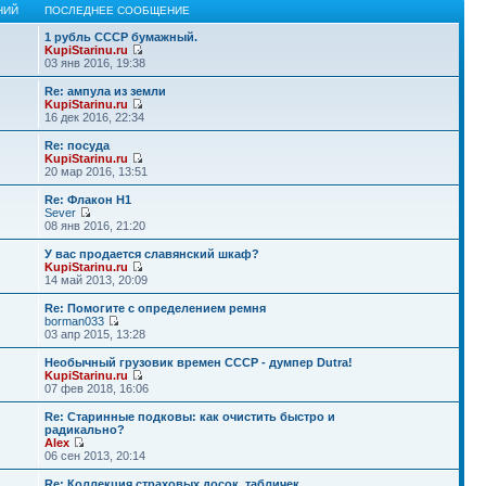
НИЙ
ПОСЛЕДНЕЕ СООБЩЕНИЕ
1 рубль СССР бумажный.
KupiStarinu.ru
03 янв 2016, 19:38
Re: ампула из земли
KupiStarinu.ru
16 дек 2016, 22:34
Re: посуда
KupiStarinu.ru
20 мар 2016, 13:51
Re: Флакон Н1
Sever
08 янв 2016, 21:20
У вас продается славянский шкаф?
KupiStarinu.ru
14 май 2013, 20:09
Re: Помогите с определением ремня
borman033
03 апр 2015, 13:28
Необычный грузовик времен СССР - думпер Dutra!
KupiStarinu.ru
07 фев 2018, 16:06
Re: Старинные подковы: как очистить быстро и
радикально?
Alex
06 сен 2013, 20:14
Re: Коллекция страховых досок, табличек.