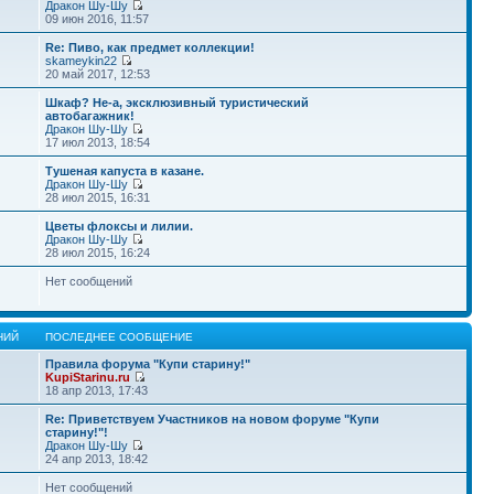
Дракон Шу-Шу
09 июн 2016, 11:57
Re: Пиво, как предмет коллекции!
skameykin22
20 май 2017, 12:53
Шкаф? Не-а, эксклюзивный туристический
автобагажник!
Дракон Шу-Шу
17 июл 2013, 18:54
Тушеная капуста в казане.
Дракон Шу-Шу
28 июл 2015, 16:31
Цветы флоксы и лилии.
Дракон Шу-Шу
28 июл 2015, 16:24
Нет сообщений
НИЙ
ПОСЛЕДНЕЕ СООБЩЕНИЕ
Правила форума "Купи старину!"
KupiStarinu.ru
18 апр 2013, 17:43
Re: Приветствуем Участников на новом форуме "Купи
старину!"!
Дракон Шу-Шу
24 апр 2013, 18:42
Нет сообщений