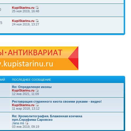
KupiStarinu.ru
0
25 ноя 2019, 16:48
KupiStarinu.ru
75
24 ноя 2019, 13:27
НИЙ
ПОСЛЕДНЕЕ СООБЩЕНИЕ
Re: Определение иконы
KupiStarinu.ru
12 янв 2021, 11:09
Реставрация старинного киота своими руками - видео!
KupiStarinu.ru
11 мар 2018, 13:12
Re: Хромолитография. Блаженная кончина
прп.Серафима Саровско
Jana ms
03 янв 2019, 09:19