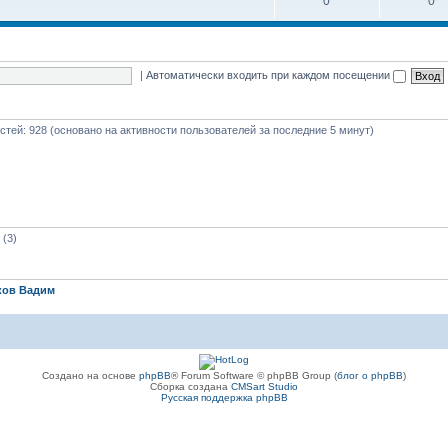
0
0
|
Автоматически входить при каждом посещении
гостей: 928 (основано на активности пользователей за последние 5 минут)
(3)
ков Вадим
Создано на основе
phpBB
® Forum Software © phpBB Group (
блог о phpBB
)
Сборка создана
CMSart Studio
Русская поддержка phpBB