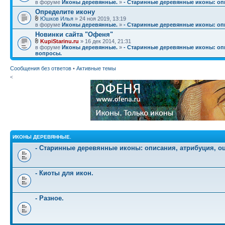
в форуме
Иконы деревянные.
»
- Старинные деревянные иконы: опи
Определите икону
Юшков Илья
» 24 ноя 2019, 13:19
в форуме
Иконы деревянные.
»
- Старинные деревянные иконы: опи
Новинки сайта "Офеня"
KupiStarinu.ru
» 16 дек 2014, 21:31
в форуме
Иконы деревянные.
»
- Старинные деревянные иконы: опи
вопросы.
Сообщения без ответов
•
Активные темы
<
ИКОНЫ ДЕРЕВЯННЫЕ.
- Старинные деревянные иконы: описания, атрибуция, о
- Киоты для икон.
- Разное.