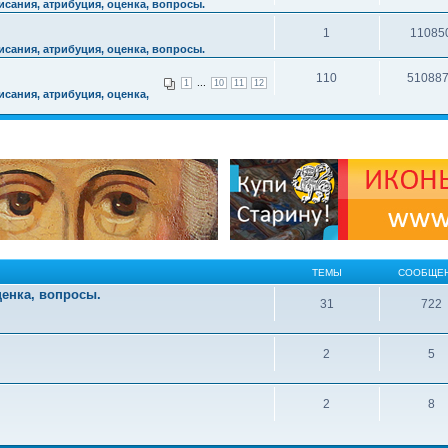
сания, атрибуция, оценка, вопросы.
1
11085
сания, атрибуция, оценка, вопросы.
110
51088
...
1
10
11
12
сания, атрибуция, оценка,
ТЕМЫ
СООБЩЕ
ценка, вопросы.
31
722
2
5
2
8