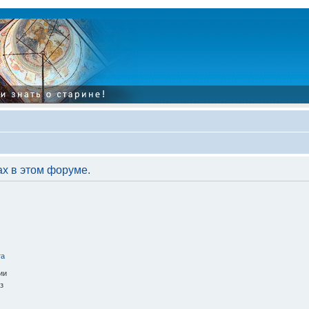
ах в этом форуме.
та
ии
з