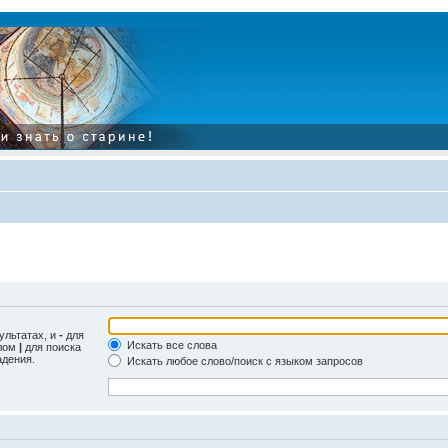
ультатах, и
-
для
Искать все слова
олом
|
для поиска
адения.
Искать любое слово/поиск с языком запросов