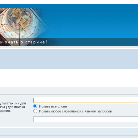
ультатах, и
-
для
Искать все слова
олом
|
для поиска
адения.
Искать любое слово/поиск с языком запросов