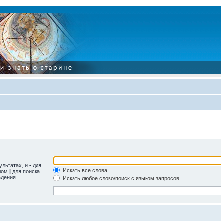
ультатах, и
-
для
Искать все слова
олом
|
для поиска
адения.
Искать любое слово/поиск с языком запросов