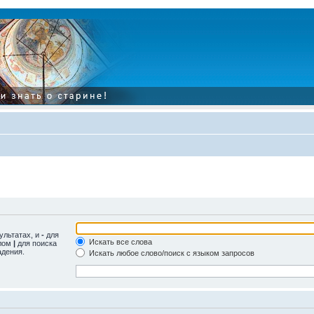
ультатах, и
-
для
Искать все слова
олом
|
для поиска
адения.
Искать любое слово/поиск с языком запросов