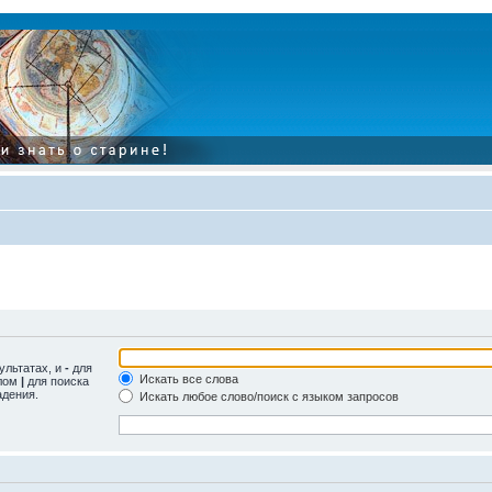
ультатах, и
-
для
Искать все слова
олом
|
для поиска
адения.
Искать любое слово/поиск с языком запросов