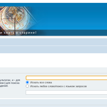
ультатах, и
-
для
Искать все слова
олом
|
для поиска
адения.
Искать любое слово/поиск с языком запросов