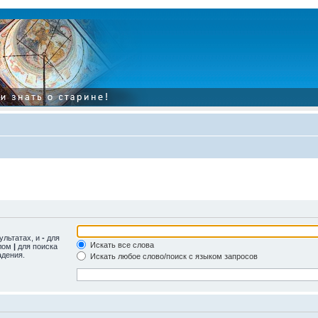
ультатах, и
-
для
Искать все слова
олом
|
для поиска
адения.
Искать любое слово/поиск с языком запросов