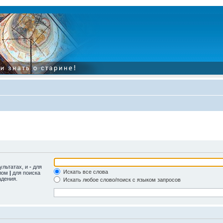
ультатах, и
-
для
Искать все слова
олом
|
для поиска
адения.
Искать любое слово/поиск с языком запросов