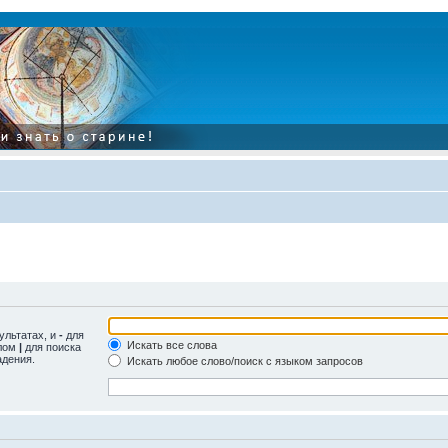
ультатах, и
-
для
Искать все слова
олом
|
для поиска
адения.
Искать любое слово/поиск с языком запросов