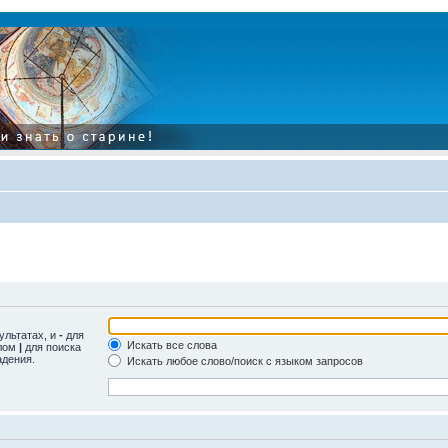
ультатах, и
-
для
Искать все слова
олом
|
для поиска
адения.
Искать любое слово/поиск с языком запросов