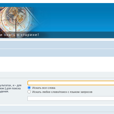
ультатах, и
-
для
Искать все слова
олом
|
для поиска
адения.
Искать любое слово/поиск с языком запросов