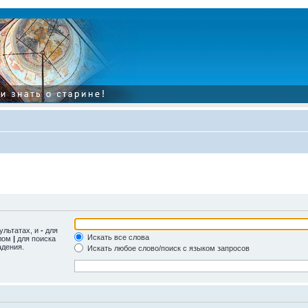
ультатах, и
-
для
Искать все слова
олом
|
для поиска
адения.
Искать любое слово/поиск с языком запросов