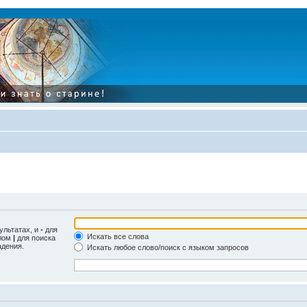
ультатах, и
-
для
Искать все слова
олом
|
для поиска
адения.
Искать любое слово/поиск с языком запросов