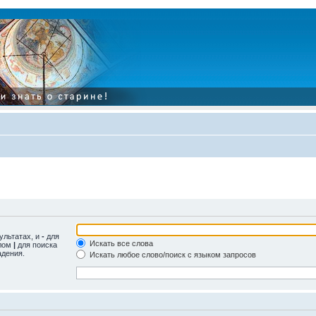
ультатах, и
-
для
Искать все слова
олом
|
для поиска
адения.
Искать любое слово/поиск с языком запросов