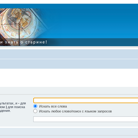
ультатах, и
-
для
Искать все слова
олом
|
для поиска
адения.
Искать любое слово/поиск с языком запросов