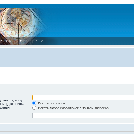
ультатах, и
-
для
Искать все слова
олом
|
для поиска
адения.
Искать любое слово/поиск с языком запросов