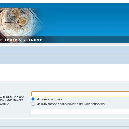
ультатах, и
-
для
Искать все слова
олом
|
для поиска
адения.
Искать любое слово/поиск с языком запросов