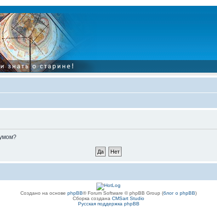
румом?
Создано на основе
phpBB
® Forum Software © phpBB Group (
блог о phpBB
)
Сборка создана
CMSart Studio
Русская поддержка phpBB