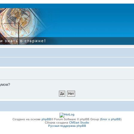
румом?
Создано на основе
phpBB
® Forum Software © phpBB Group (
блог о phpBB
)
Сборка создана
CMSart Studio
Русская поддержка phpBB