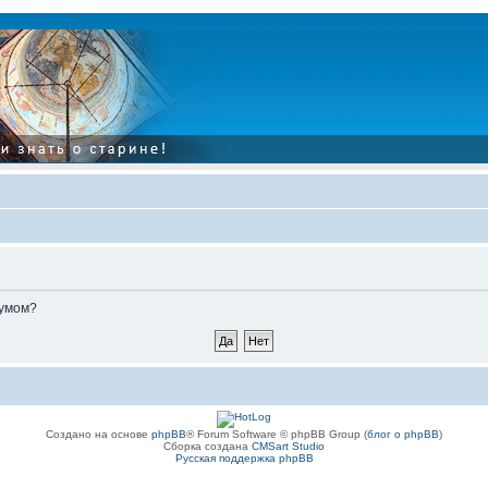
румом?
Создано на основе
phpBB
® Forum Software © phpBB Group (
блог о phpBB
)
Сборка создана
CMSart Studio
Русская поддержка phpBB