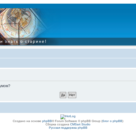
румом?
Создано на основе
phpBB
® Forum Software © phpBB Group (
блог о phpBB
)
Сборка создана
CMSart Studio
Русская поддержка phpBB