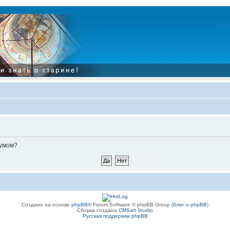
румом?
Создано на основе
phpBB
® Forum Software © phpBB Group (
блог о phpBB
)
Сборка создана
CMSart Studio
Русская поддержка phpBB