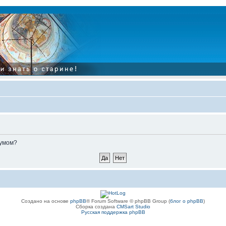
румом?
Создано на основе
phpBB
® Forum Software © phpBB Group (
блог о phpBB
)
Сборка создана
CMSart Studio
Русская поддержка phpBB