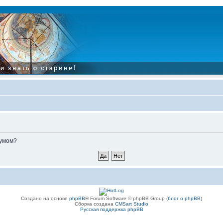
румом?
Создано на основе
phpBB
® Forum Software © phpBB Group (
блог о phpBB
)
Сборка создана
CMSart Studio
Русская поддержка phpBB