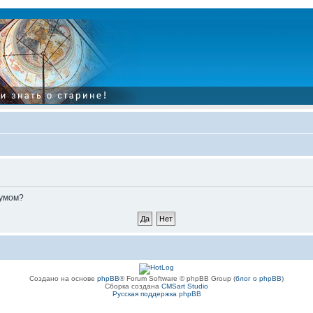
румом?
Создано на основе
phpBB
® Forum Software © phpBB Group (
блог о phpBB
)
Сборка создана
CMSart Studio
Русская поддержка phpBB