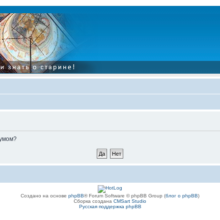
румом?
Создано на основе
phpBB
® Forum Software © phpBB Group (
блог о phpBB
)
Сборка создана
CMSart Studio
Русская поддержка phpBB