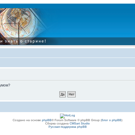
румом?
Создано на основе
phpBB
® Forum Software © phpBB Group (
блог о phpBB
)
Сборка создана
CMSart Studio
Русская поддержка phpBB