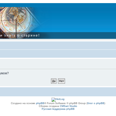
румом?
Создано на основе
phpBB
® Forum Software © phpBB Group (
блог о phpBB
)
Сборка создана
CMSart Studio
Русская поддержка phpBB