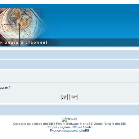
румом?
Создано на основе
phpBB
® Forum Software © phpBB Group (
блог о phpBB
)
Сборка создана
CMSart Studio
Русская поддержка phpBB