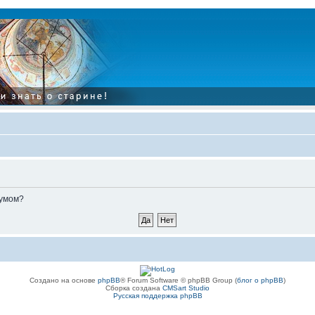
румом?
Создано на основе
phpBB
® Forum Software © phpBB Group (
блог о phpBB
)
Сборка создана
CMSart Studio
Русская поддержка phpBB