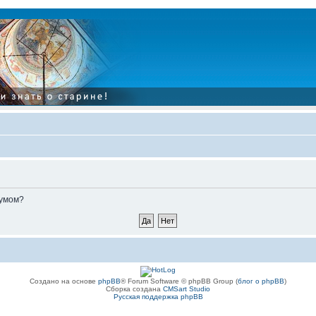
румом?
Создано на основе
phpBB
® Forum Software © phpBB Group (
блог о phpBB
)
Сборка создана
CMSart Studio
Русская поддержка phpBB