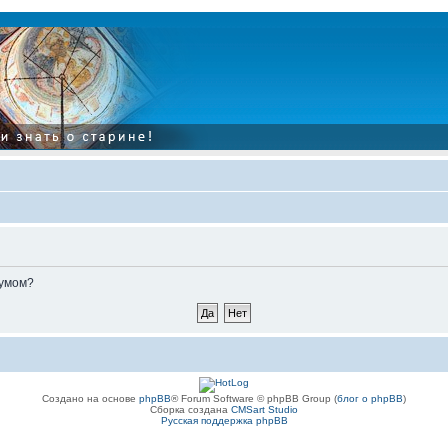
румом?
Создано на основе
phpBB
® Forum Software © phpBB Group (
блог о phpBB
)
Сборка создана
CMSart Studio
Русская поддержка phpBB