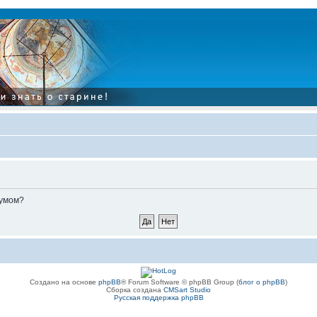
румом?
Создано на основе
phpBB
® Forum Software © phpBB Group (
блог о phpBB
)
Сборка создана
CMSart Studio
Русская поддержка phpBB