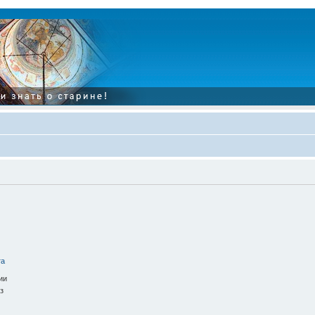
та
ии
з