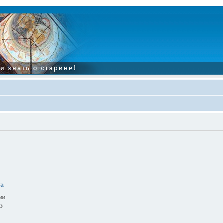
та
ии
з